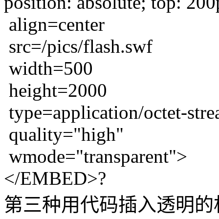
position: absolute; top: 20
align=center
src=/pics/flash.swf
width=500
height=2000
type=application/octet-stre
quality="high"
wmode="transparent">
</EMBED>?
第三种用代码插入透明的相