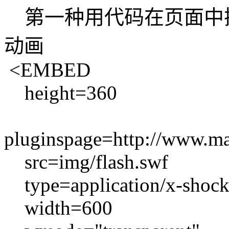
第一种用代码在页面中插入
动画
<EMBED
height=360
pluginspage=http://www.ma
src=img/flash.swf
type=application/x-shock
width=600