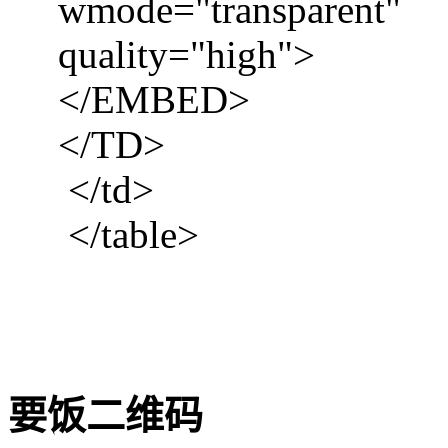
wmode="transparent"
quality="high">
</EMBED>
</TD>
</td>
</table>
要饭二维码