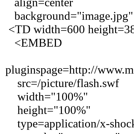
align=center
background="image.jpg"
<TD width=600 height=3
<EMBED
pluginspage=http://www.m
src=/picture/flash.swf
width="100%"
height="100%"
type=application/x-shoc