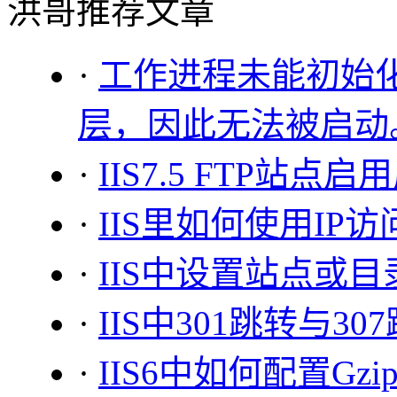
洪哥推荐文章
·
工作进程未能初始化 ht
层，因此无法被启动
·
IIS7.5 FTP站点
·
IIS里如何使用IP
·
IIS中设置站点或
·
IIS中301跳转与3
·
IIS6中如何配置Gzi