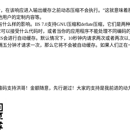
新后，在该响应进入输出缓存之前动态压缩不会执行。”这就意味着那些
他用户的定制内容等。
样的影响。IIS 7.0支持GNU压缩和deflate压缩，它
指定它可以接受什么代码时，或者当你的应用程序不能处理不同编
行自动缓存。默认情况下，10秒钟内请求两次或者两次以上的网页都属于这
。如果一个网页每隔五分钟才请求一次，那么它将不会被自动缓存。如果人
维码支持洪哥！金额随意，先行谢过！大家的支持是我前进的动