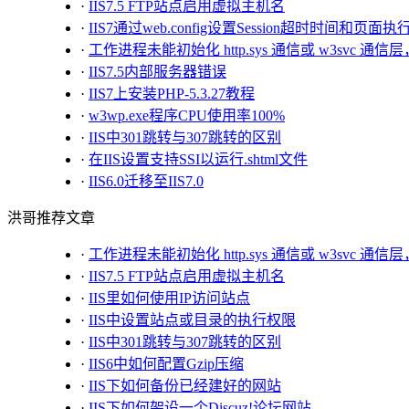
·
IIS7.5 FTP站点启用虚拟主机名
·
IIS7通过web.config设置Session超时时间和页
·
工作进程未能初始化 http.sys 通信或 w3sv
·
IIS7.5内部服务器错误
·
IIS7上安装PHP-5.3.27教程
·
w3wp.exe程序CPU使用率100%
·
IIS中301跳转与307跳转的区别
·
在IIS设置支持SSI以运行.shtml文件
·
IIS6.0迁移至IIS7.0
洪哥推荐文章
·
工作进程未能初始化 http.sys 通信或 w3sv
·
IIS7.5 FTP站点启用虚拟主机名
·
IIS里如何使用IP访问站点
·
IIS中设置站点或目录的执行权限
·
IIS中301跳转与307跳转的区别
·
IIS6中如何配置Gzip压缩
·
IIS下如何备份已经建好的网站
·
IIS下如何架设一个Discuz!论坛网站