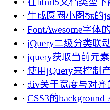
·
在html5文档类
·
生成圆圈小图标的j
·
FontAwesome字
·
jQuery二级分类联
·
jquery获取当前
·
使用jQuery来
·
div关于宽度与对
·
CSS3的background