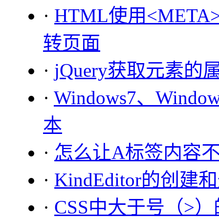
·
HTML使用<META
转页面
·
jQuery获取元素的属性a
·
Windows7、Wind
本
·
怎么让A标签内容
·
KindEditor的创建
·
CSS中大于号（>