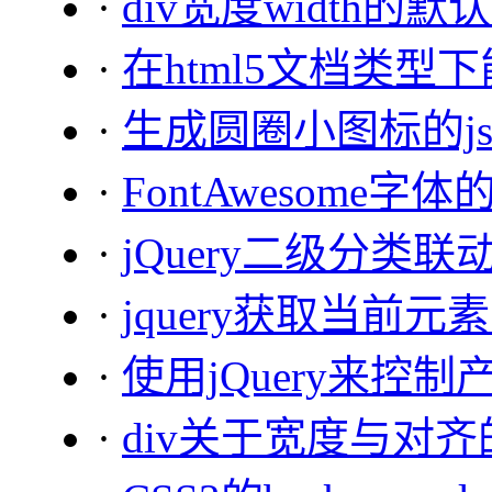
·
div宽度width的默
·
在html5文档类
·
生成圆圈小图标的j
·
FontAwesome字
·
jQuery二级分类联
·
jquery获取当前
·
使用jQuery来
·
div关于宽度与对