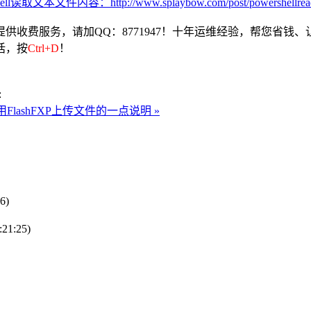
ell读取文本文件内容：http://www.splaybow.com/post/powershellreadte
收费服务，请加QQ：8771947！十年运维经验，帮您省钱、
话，按
Ctrl+D
！
:
l调用FlashFXP上传文件的一点说明 »
6)
:21:25)