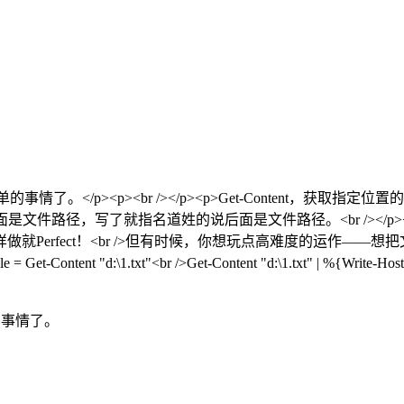
p><p><br /></p><p>Get-Content，获取指定位置的项的内容。<
径，写了就指名道姓的说后面是文件路径。<br /></p><p><br
Perfect！<br />但有时候，你想玩点高难度的运作—
 "d:\1.txt"<br />Get-Content "d:\1.txt" | %{Write-
的事情了。