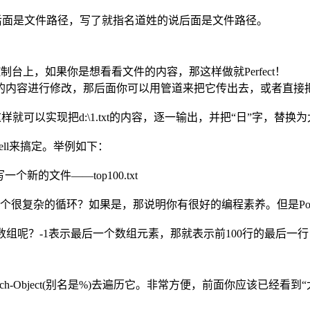
默认后面是文件路径，写了就指名道姓的说后面是文件路径。
控制台上，如果你是想看看文件的内容，那这样做就Perfect！
的内容进行修改，那后面你可以用管道来把它传出去，或者直接
ce("日","太阳")} #这样就可以实现把d:\1.txt的内容，逐一输出，并把“日”字，替
ell来搞定。举例如下：
写一个新的文件——top100.txt
很复杂的循环？如果是，那说明你有很好的编程素养。但是Powe
像数组呢？-1表示最后一个数组元素，那就表示前100行的最后一行
-Object(别名是%)去遍历它。非常方便，前面你应该已经看到