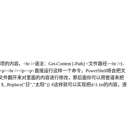
br />语法：Get-Content [-Path] <文件路径><br />[-
 /></p><p>直接运行这样一个命令，PowerShell将会把文
—想把文件翻开来对里面的内容进行修改，那后面你可以用管道来把
Host $_.Replace("日","太阳")} #这样就可以实现把d:\1.txt的内容，逐