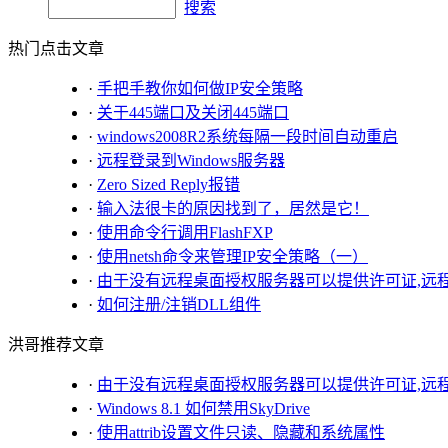
搜索
热门点击文章
·
手把手教你如何做IP安全策略
·
关于445端口及关闭445端口
·
windows2008R2系统每隔一段时间自动重启
·
远程登录到Windows服务器
·
Zero Sized Reply报错
·
输入法很卡的原因找到了，居然是它！
·
使用命令行调用FlashFXP
·
使用netsh命令来管理IP安全策略（一）
·
由于没有远程桌面授权服务器可以提供许可证,远
·
如何注册/注销DLL组件
洪哥推荐文章
·
由于没有远程桌面授权服务器可以提供许可证,远
·
Windows 8.1 如何禁用SkyDrive
·
使用attrib设置文件只读、隐藏和系统属性