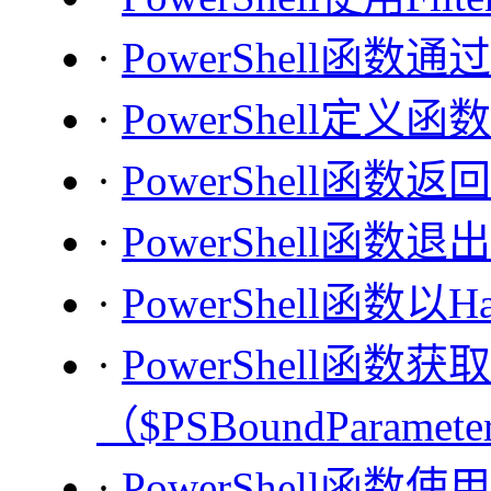
·
PowerShell函
·
PowerShell定义
·
PowerShell函数返
·
PowerShell函数退
·
PowerShell函数
·
PowerShell函
（$PSBoundParamete
·
PowerShell