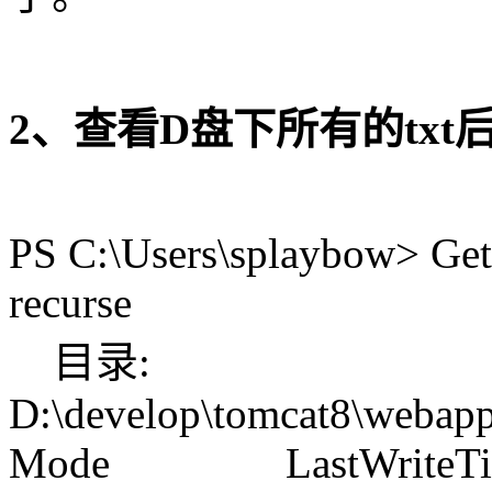
2、查看D盘下所有的txt
PS C:\Users\splaybow> Get-C
recurse
目录:
D:\develop\tomcat8\webapp
Mode LastWriteTim