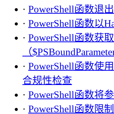
·
PowerShell函数退
·
PowerShell函数
·
PowerShell函
（$PSBoundParamete
·
PowerShell
合规性检查
·
PowerShell函
·
PowerShell函