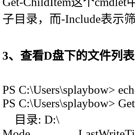
Get-ChildItem这个cmd
子目录，而-Include表
3、查看D盘下的文件列
PS C:\Users\splaybow> ech
PS C:\Users\splaybow> Get
目录: D:\
Mode LastWriteTim