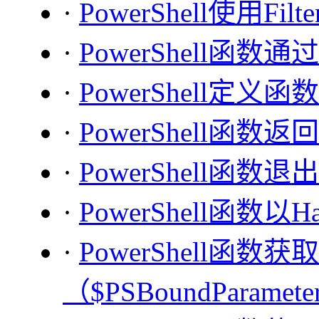
·
PowerShell使用Fi
·
PowerShell函
·
PowerShell定义
·
PowerShell函数返
·
PowerShell函数退
·
PowerShell函数
·
PowerShell函
（$PSBoundParamete