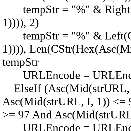
tempStr = "%" & Right(C
1)))), 2)
tempStr = "%" & Left(CS
1)))), Len(CStr(Hex(Asc(Mid
tempStr
URLEncode = URLEncod
ElseIf (Asc(Mid(strURL, I
Asc(Mid(strURL, I, 1)) <= 
>= 97 And Asc(Mid(strURL,
URLEncode = URLEncode