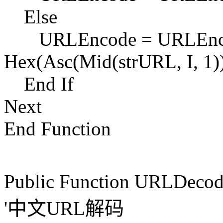
Else
URLEncode = URLEnco
Hex(Asc(Mid(strURL, I, 1)
End If
Next
End Function
Public Function
'中文URL解码