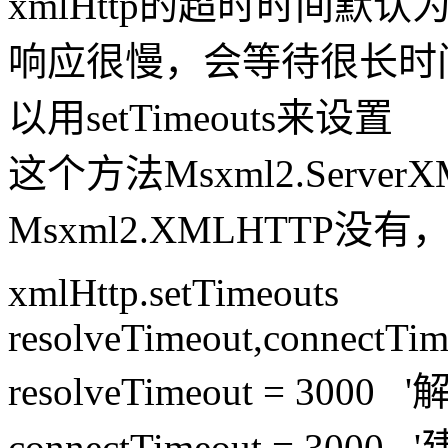
xmlHttp的超时时间默
响应很慢，会等待很长时
以用setTimeouts来设置
这个方法Msxml2.Server
Msxml2.XMLHTTP
xmlHttp.setTimeouts
resolveTimeout,connectTim
resolveTimeout = 3
connectTimeout = 30