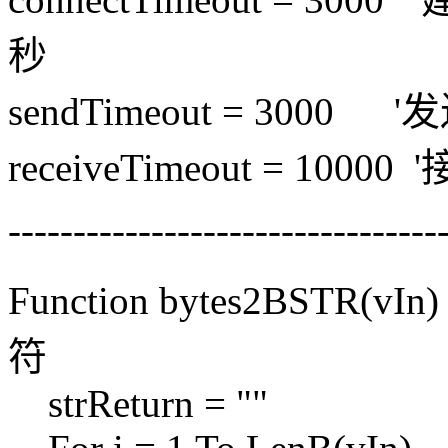
秒
sendTimeout = 300
receiveTimeout = 100
---------------------------------
Function bytes
符
strReturn = ""