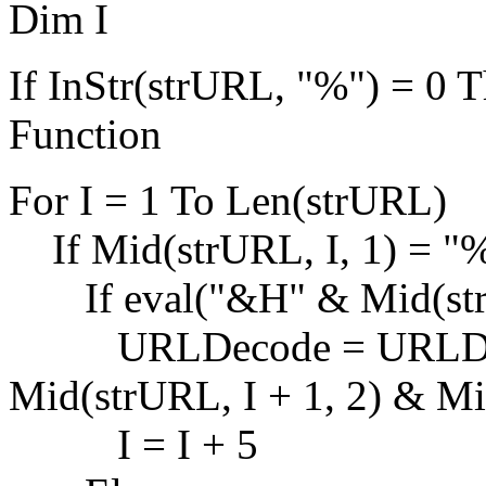
Dim I
If InStr(strURL, "%") = 0
Function
For I = 1 To Len(strURL)
If Mid(strURL, I, 1) = "
If eval("&H" & Mid(strUR
URLDecode = URLDeco
Mid(strURL, I + 1, 2) & Mid
I = I + 5