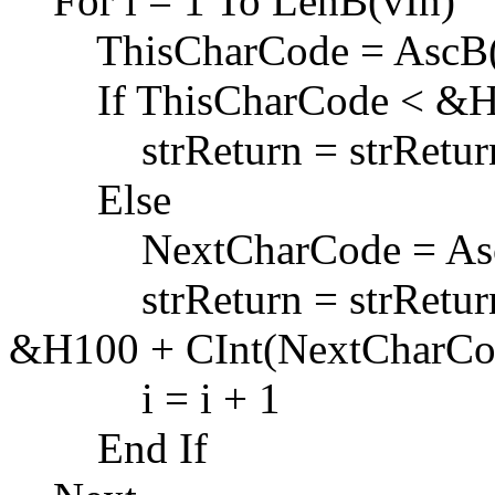
For i = 1 To LenB(vIn)
ThisCharCode = AscB(M
If ThisCharCode < &H
strReturn = strReturn 
Else
NextCharCode = AscB(
strReturn = strReturn 
&H100 + CInt(NextCharCo
i = i + 1
End If