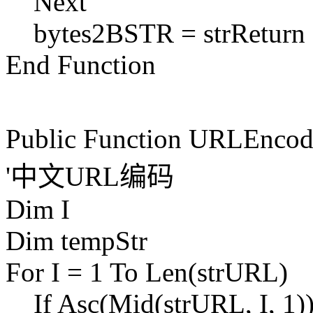
Next
bytes2BSTR = strReturn
End Function
Public Function
'中文URL编码
Dim I
Dim tempStr
For I = 1 To Len(strURL)
If Asc(Mid(strURL, I, 1))