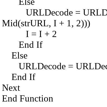
Else
URLDecode = URLDeco
Mid(strURL, I + 1, 2)))
I = I + 2
End If
Else
URLDecode = URLDecode
End If
Next
End Function