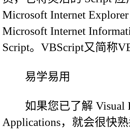
Microsoft Internet Expl
Microsoft Internet Info
Script。VBScript又简称
易学易用
如果您已了解 Visual Basic 
Applications，就会很