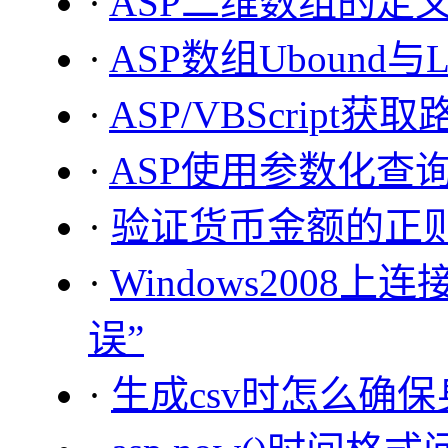
·
ASP二维数组的定
·
ASP数组Ubound与L
·
ASP/VBScrip
·
ASP使用参数化查
·
验证货币金额的正
·
Windows2008上
误”
·
生成csv时怎么确