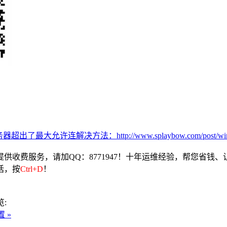
出了最大允许连解决方法：http://www.splaybow.com/post/windows-te
收费服务，请加QQ：8771947！十年运维经验，帮您省钱、
话，按
Ctrl+D
！
览:
 »