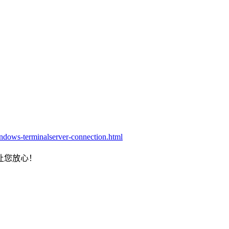
rminalserver-connection.html
让您放心！