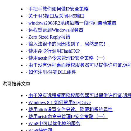
·
手把手教你如何做IP安全策略
·
关于445端口及关闭445端口
·
windows2008R2系统每隔一段时间自动重启
·
远程登录到Windows服务器
·
Zero Sized Reply报错
·
输入法很卡的原因找到了，居然是它！
·
使用命令行调用FlashFXP
·
使用netsh命令来管理IP安全策略（一）
·
由于没有远程桌面授权服务器可以提供许可证,远
·
如何注册/注销DLL组件
洪哥推荐文章
·
由于没有远程桌面授权服务器可以提供许可证,远
·
Windows 8.1 如何禁用SkyDrive
·
使用attrib设置文件只读、隐藏和系统属性
·
使用netsh命令来管理IP安全策略（一）
·
Win8中可以优化掉的服务
·
Win8快捷键