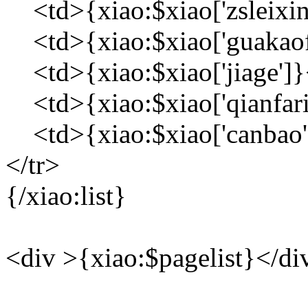
<td>{xiao:$xiao['zsleixin
<td>{xiao:$xiao['guakaof
<td>{xiao:$xiao['jiage']}
<td>{xiao:$xiao['qianfari
<td>{xiao:$xiao['canbao'
</tr>
{/xiao:list}
<div >{xiao:$pagelist}</di