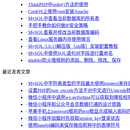
·
ThinkPHP中order()方法的使用
·
CentOS上使用yum安装Apache
·
MySQL中查看当前数据库的所有表
·
手把手教你如何做IP安全策略
·
MySQL查看并修改当前数据库编码
·
查看Linux服务器内存使用情况
·
MySQL-5.6.13解压版（zip版）安装配置教程
·
MySQL中使用SQL语句对字段进行重命名
·
iptables防火墙规则的添加、删除、修改、保存
最近发表文章
·
MySQL中字符串类型的字段最大使用longtext来存
·
设置PHP的json_encode方法不对中文进行Unicode
·
微信小程序中调用wx.getSetting可以获取到哪些
·
微信小程序和公众号会员数据打通的设计思路
·
苹果手机上password框前的text框显示成输入密码
·
微信小程序加载时先获取session_key登录状态
·
使用base64编码来保存微信昵称中的表情符号