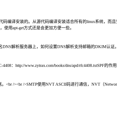
从源代码编译安装的。从源代码编译安装适合所有的linux系统
用apt-get方式还是会更加方便一些。
Mail)，在域名DNS解析服务器上，如何设置DNS解析支持邮箱的DKIM认证
4408：http://www.zytrax.com/books/dns/apd/rfc4408.txtSPF的作用：M
><br />SMTP使用NVT ASCII码进行通信，NVT（Network V