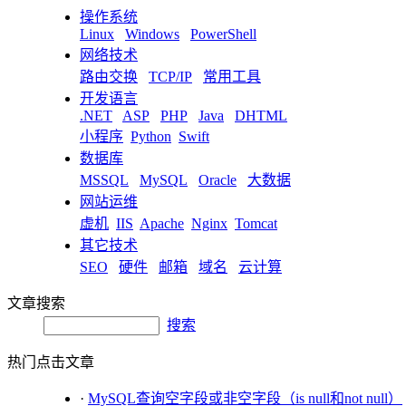
操作系统
Linux
Windows
PowerShell
网络技术
路由交换
TCP/IP
常用工具
开发语言
.NET
ASP
PHP
Java
DHTML
小程序
Python
Swift
数据库
MSSQL
MySQL
Oracle
大数据
网站运维
虚机
IIS
Apache
Nginx
Tomcat
其它技术
SEO
硬件
邮箱
域名
云计算
文章搜索
搜索
热门点击文章
·
MySQL查询空字段或非空字段（is null和not null）