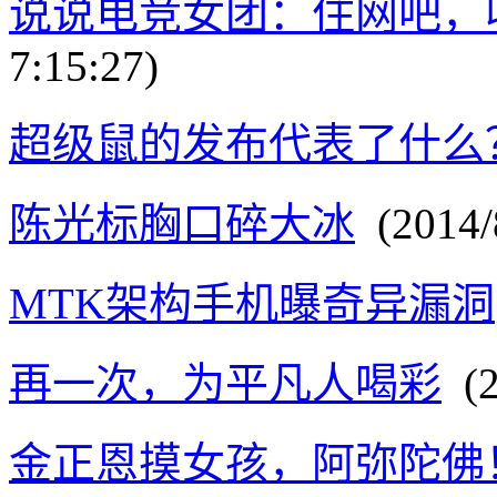
说说电竞女团：住网吧，
7:15:27)
超级鼠的发布代表了什么
陈光标胸口碎大冰
(2014/8
MTK架构手机曝奇异漏洞
再一次，为平凡人喝彩
(2
金正恩摸女孩，阿弥陀佛