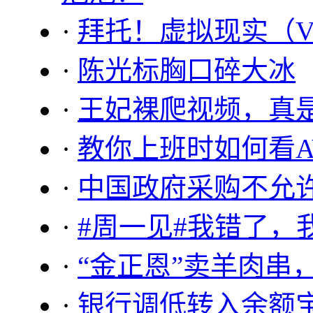
·
拜托！虚拟现实（V
·
陈光标胸口碎大冰
·
王妃裸爬视频，真
·
教你上班时如何看A
·
中国政府采购不允许
·
#周一见#我错了，
·
“金正恩”卖羊肉串
·
银行调低转入余额